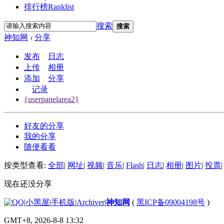
排行榜
Ranklist
搜索
搜索
神知网
›
分享
发布
日志
上传
相册
添加
分享
记录
{userpanelarea2}
好友的分享
我的分享
随便看看
按类型查看:
全部
|
网址
|
视频
|
音乐
|
Flash
|
日志
|
相册
|
图片
|
投票
|
现在还没分享
|
小黑屋
|
手机版
|
Archiver
|
神知网
(
黑ICP备09004198号
)
GMT+8, 2026-8-8 13:32