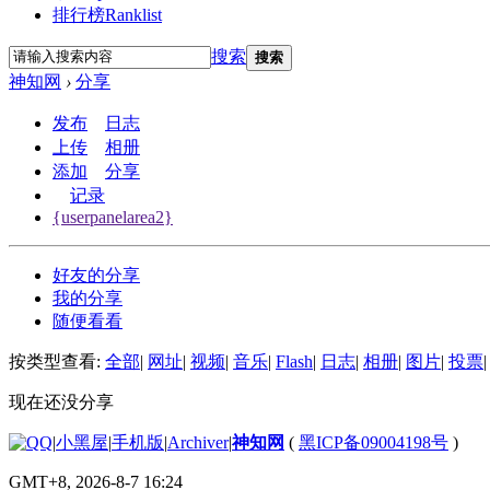
排行榜
Ranklist
搜索
搜索
神知网
›
分享
发布
日志
上传
相册
添加
分享
记录
{userpanelarea2}
好友的分享
我的分享
随便看看
按类型查看:
全部
|
网址
|
视频
|
音乐
|
Flash
|
日志
|
相册
|
图片
|
投票
|
现在还没分享
|
小黑屋
|
手机版
|
Archiver
|
神知网
(
黑ICP备09004198号
)
GMT+8, 2026-8-7 16:24