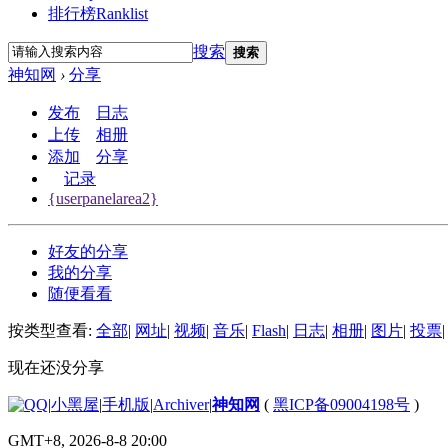
排行榜
Ranklist
搜索
搜索
神知网
›
分享
发布
日志
上传
相册
添加
分享
记录
{userpanelarea2}
好友的分享
我的分享
随便看看
按类型查看:
全部
|
网址
|
视频
|
音乐
|
Flash
|
日志
|
相册
|
图片
|
投票
|
现在还没分享
|
小黑屋
|
手机版
|
Archiver
|
神知网
(
黑ICP备09004198号
)
GMT+8, 2026-8-8 20:00