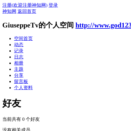
注册(欢迎注册神知网)
登录
神知网
返回首页
GiuseppeTv的个人空间
http://www.god12
空间首页
动态
记录
日志
相册
主题
分享
留言板
个人资料
好友
当前共有
0
个好友
没有相关成员