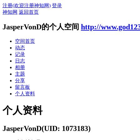
注册(欢迎注册神知网)
登录
神知网
返回首页
JasperVonD的个人空间
http://www.god12
空间首页
动态
记录
日志
相册
主题
分享
留言板
个人资料
个人资料
JasperVonD
(UID: 1073183)