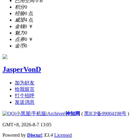
已用空间
0 B
积分
0
经验
0 点
威望
4 点
金钱
0 ￥
魅力
0
点券
0 ￥
金币
0
JasperVonD
加为好友
给我留言
打个招呼
发送消息
|
小黑屋
|
手机版
|
Archiver
|
神知网
(
黑ICP备09004198号
)
GMT+8, 2026-8-7 13:05
Powered by
Discuz!
X3.4
Licensed