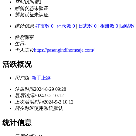
空间访问量
1
邮箱状态
未验证
视频认证
未认证
统计信息
好友数 0
|
记录数 0
|
日志数 0
|
相册数 0
|
回帖数 
性别
保密
生日
-
个人主页
https://pasangindihomeaja.com/
活跃概况
用户组
新手上路
注册时间
2024-8-29 09:28
最后访问
2024-9-2 10:12
上次活动时间
2024-9-2 10:12
所在时区
使用系统默认
统计信息