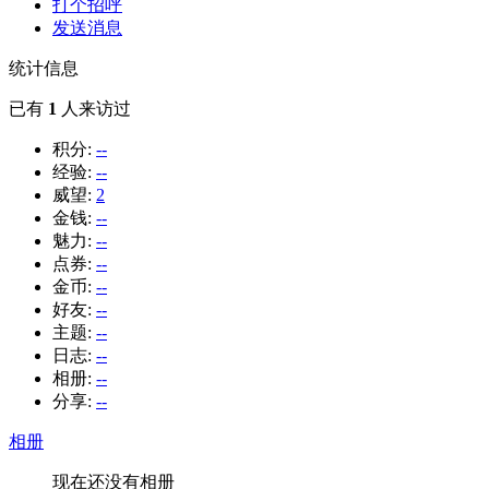
打个招呼
发送消息
统计信息
已有
1
人来访过
积分:
--
经验:
--
威望:
2
金钱:
--
魅力:
--
点券:
--
金币:
--
好友:
--
主题:
--
日志:
--
相册:
--
分享:
--
相册
现在还没有相册