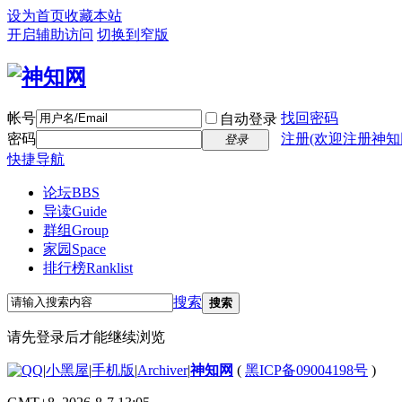
设为首页
收藏本站
开启辅助访问
切换到窄版
帐号
找回密码
自动登录
密码
注册(欢迎注册神知
登录
快捷导航
论坛
BBS
导读
Guide
群组
Group
家园
Space
排行榜
Ranklist
搜索
搜索
请先登录后才能继续浏览
|
小黑屋
|
手机版
|
Archiver
|
神知网
(
黑ICP备09004198号
)