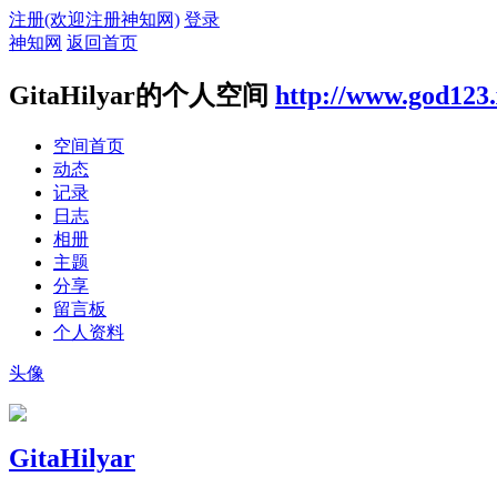
注册(欢迎注册神知网)
登录
神知网
返回首页
GitaHilyar的个人空间
http://www.god123
空间首页
动态
记录
日志
相册
主题
分享
留言板
个人资料
头像
GitaHilyar