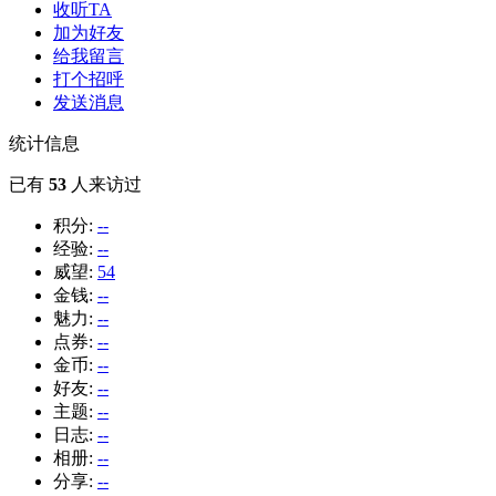
收听TA
加为好友
给我留言
打个招呼
发送消息
统计信息
已有
53
人来访过
积分:
--
经验:
--
威望:
54
金钱:
--
魅力:
--
点券:
--
金币:
--
好友:
--
主题:
--
日志:
--
相册:
--
分享:
--