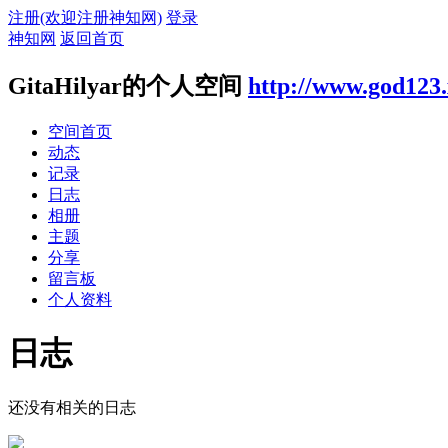
注册(欢迎注册神知网)
登录
神知网
返回首页
GitaHilyar的个人空间
http://www.god123
空间首页
动态
记录
日志
相册
主题
分享
留言板
个人资料
日志
还没有相关的日志