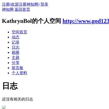
注册(欢迎注册神知网)
登录
神知网
返回首页
KathrynBol的个人空间
http://www.god123
空间首页
动态
记录
日志
相册
主题
分享
留言板
个人资料
日志
还没有相关的日志