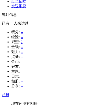
打个招呼
发送消息
统计信息
已有
--
人来访过
积分:
--
经验:
--
威望:
2
金钱:
--
魅力:
--
点券:
--
金币:
--
好友:
--
主题:
--
日志:
--
相册:
--
分享:
--
相册
现在还没有相册