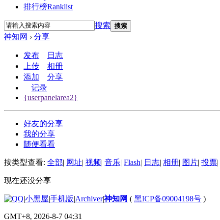
排行榜
Ranklist
搜索
搜索
神知网
›
分享
发布
日志
上传
相册
添加
分享
记录
{userpanelarea2}
好友的分享
我的分享
随便看看
按类型查看:
全部
|
网址
|
视频
|
音乐
|
Flash
|
日志
|
相册
|
图片
|
投票
|
现在还没分享
|
小黑屋
|
手机版
|
Archiver
|
神知网
(
黑ICP备09004198号
)
GMT+8, 2026-8-7 04:31