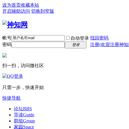
设为首页
收藏本站
开启辅助访问
切换到窄版
帐号
找回密码
自动登录
密码
注册(欢迎注册神知
登录
扫一扫，访问微社区
只需一步，快速开始
快捷导航
论坛
BBS
导读
Guide
群组
Group
家园
Space