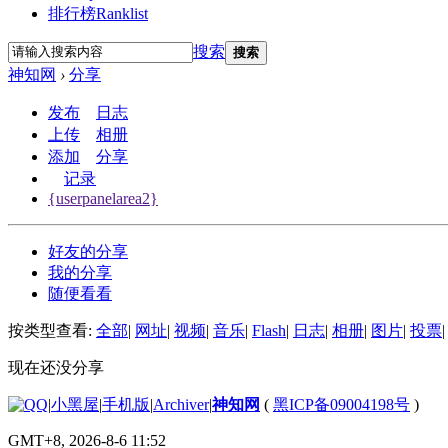
排行榜
Ranklist
搜索
搜索
神知网
›
分享
发布
日志
上传
相册
添加
分享
记录
{userpanelarea2}
好友的分享
我的分享
随便看看
按类型查看:
全部
|
网址
|
视频
|
音乐
|
Flash
|
日志
|
相册
|
图片
|
投票
|
现在还没分享
|
小黑屋
|
手机版
|
Archiver
|
神知网
(
黑ICP备09004198号
)
GMT+8, 2026-8-6 11:52