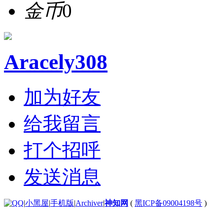
金币
0
Aracely308
加为好友
给我留言
打个招呼
发送消息
|
小黑屋
|
手机版
|
Archiver
|
神知网
(
黑ICP备09004198号
)