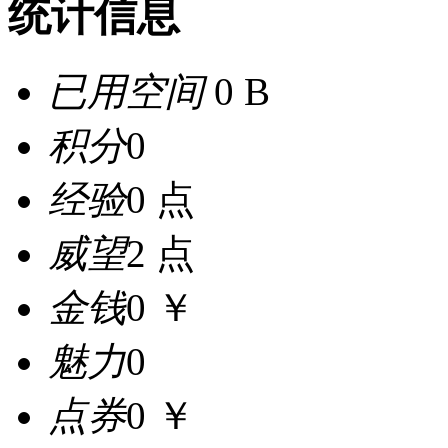
统计信息
已用空间
0 B
积分
0
经验
0 点
威望
2 点
金钱
0 ￥
魅力
0
点券
0 ￥