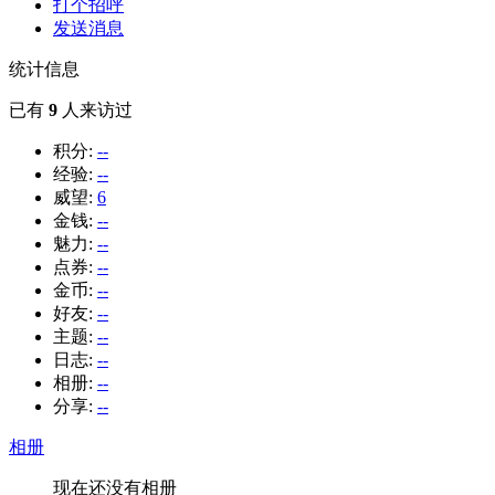
打个招呼
发送消息
统计信息
已有
9
人来访过
积分:
--
经验:
--
威望:
6
金钱:
--
魅力:
--
点券:
--
金币:
--
好友:
--
主题:
--
日志:
--
相册:
--
分享:
--
相册
现在还没有相册