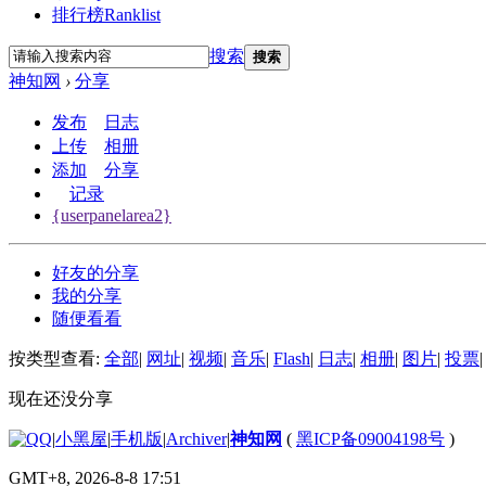
排行榜
Ranklist
搜索
搜索
神知网
›
分享
发布
日志
上传
相册
添加
分享
记录
{userpanelarea2}
好友的分享
我的分享
随便看看
按类型查看:
全部
|
网址
|
视频
|
音乐
|
Flash
|
日志
|
相册
|
图片
|
投票
|
现在还没分享
|
小黑屋
|
手机版
|
Archiver
|
神知网
(
黑ICP备09004198号
)
GMT+8, 2026-8-8 17:51