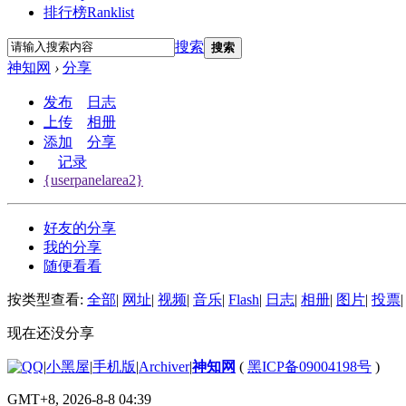
排行榜
Ranklist
搜索
搜索
神知网
›
分享
发布
日志
上传
相册
添加
分享
记录
{userpanelarea2}
好友的分享
我的分享
随便看看
按类型查看:
全部
|
网址
|
视频
|
音乐
|
Flash
|
日志
|
相册
|
图片
|
投票
|
现在还没分享
|
小黑屋
|
手机版
|
Archiver
|
神知网
(
黑ICP备09004198号
)
GMT+8, 2026-8-8 04:39