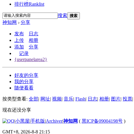
排行榜
Ranklist
搜索
搜索
神知网
›
分享
发布
日志
上传
相册
添加
分享
记录
{userpanelarea2}
好友的分享
我的分享
随便看看
按类型查看:
全部
|
网址
|
视频
|
音乐
|
Flash
|
日志
|
相册
|
图片
|
投票
|
现在还没分享
|
小黑屋
|
手机版
|
Archiver
|
神知网
(
黑ICP备09004198号
)
GMT+8, 2026-8-8 21:15