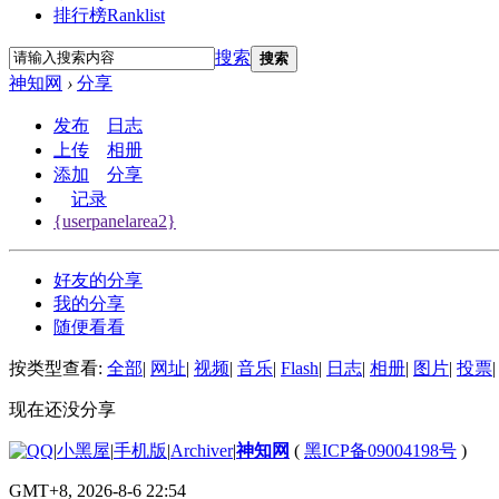
排行榜
Ranklist
搜索
搜索
神知网
›
分享
发布
日志
上传
相册
添加
分享
记录
{userpanelarea2}
好友的分享
我的分享
随便看看
按类型查看:
全部
|
网址
|
视频
|
音乐
|
Flash
|
日志
|
相册
|
图片
|
投票
|
现在还没分享
|
小黑屋
|
手机版
|
Archiver
|
神知网
(
黑ICP备09004198号
)
GMT+8, 2026-8-6 22:54