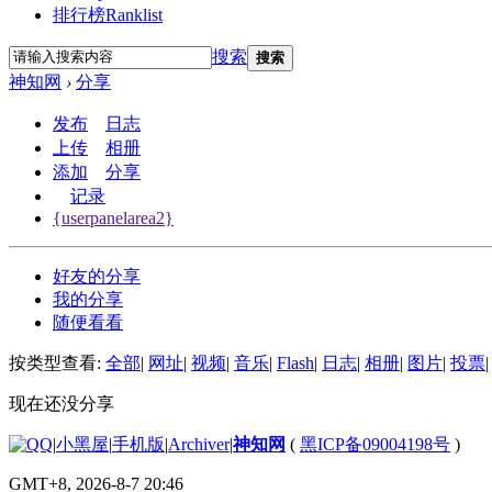
排行榜
Ranklist
搜索
搜索
神知网
›
分享
发布
日志
上传
相册
添加
分享
记录
{userpanelarea2}
好友的分享
我的分享
随便看看
按类型查看:
全部
|
网址
|
视频
|
音乐
|
Flash
|
日志
|
相册
|
图片
|
投票
|
现在还没分享
|
小黑屋
|
手机版
|
Archiver
|
神知网
(
黑ICP备09004198号
)
GMT+8, 2026-8-7 20:46