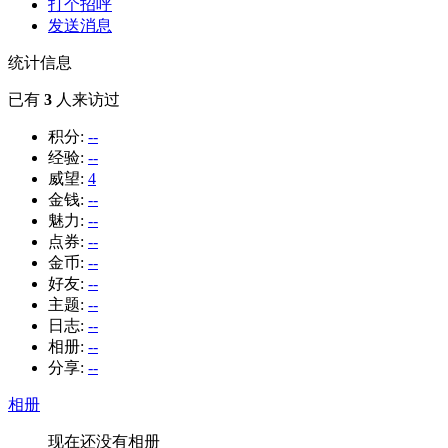
打个招呼
发送消息
统计信息
已有
3
人来访过
积分:
--
经验:
--
威望:
4
金钱:
--
魅力:
--
点券:
--
金币:
--
好友:
--
主题:
--
日志:
--
相册:
--
分享:
--
相册
现在还没有相册