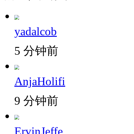
yadalcob
5 分钟前
AnjaHolifi
9 分钟前
ErvinJeffe