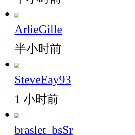
ArlieGille
半小时前
SteveEay93
1 小时前
braslet_bsSr