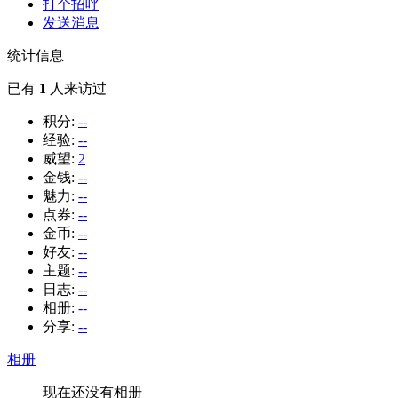
打个招呼
发送消息
统计信息
已有
1
人来访过
积分:
--
经验:
--
威望:
2
金钱:
--
魅力:
--
点券:
--
金币:
--
好友:
--
主题:
--
日志:
--
相册:
--
分享:
--
相册
现在还没有相册