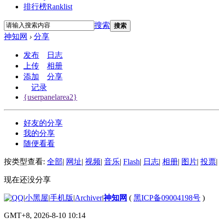
排行榜
Ranklist
搜索
搜索
神知网
›
分享
发布
日志
上传
相册
添加
分享
记录
{userpanelarea2}
好友的分享
我的分享
随便看看
按类型查看:
全部
|
网址
|
视频
|
音乐
|
Flash
|
日志
|
相册
|
图片
|
投票
|
现在还没分享
|
小黑屋
|
手机版
|
Archiver
|
神知网
(
黑ICP备09004198号
)
GMT+8, 2026-8-10 10:14