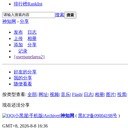
排行榜
Ranklist
搜索
搜索
神知网
›
分享
发布
日志
上传
相册
添加
分享
记录
{userpanelarea2}
好友的分享
我的分享
随便看看
按类型查看:
全部
|
网址
|
视频
|
音乐
|
Flash
|
日志
|
相册
|
图片
|
投票
|
现在还没分享
|
小黑屋
|
手机版
|
Archiver
|
神知网
(
黑ICP备09004198号
)
GMT+8, 2026-8-8 16:36