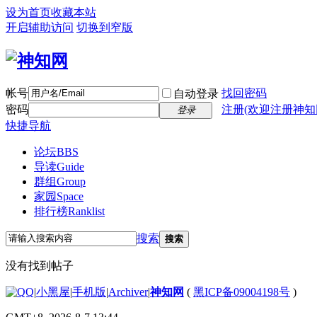
设为首页
收藏本站
开启辅助访问
切换到窄版
帐号
找回密码
自动登录
密码
注册(欢迎注册神知
登录
快捷导航
论坛
BBS
导读
Guide
群组
Group
家园
Space
排行榜
Ranklist
搜索
搜索
没有找到帖子
|
小黑屋
|
手机版
|
Archiver
|
神知网
(
黑ICP备09004198号
)