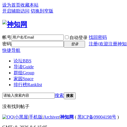
设为首页
收藏本站
开启辅助访问
切换到窄版
帐号
找回密码
自动登录
密码
注册(欢迎注册神知
登录
快捷导航
论坛
BBS
导读
Guide
群组
Group
家园
Space
排行榜
Ranklist
搜索
搜索
没有找到帖子
|
小黑屋
|
手机版
|
Archiver
|
神知网
(
黑ICP备09004198号
)