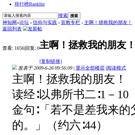
排行榜
Ranklist
搜索
搜索
神知网
»
论坛
›
信仰与实践
›
宣教专栏
›
主啊！拯救我的朋友！
返回列表
主啊！拯救我的朋友
查看:
1656
|
回复:
0
[复制链接]
发表于 2009-6-26 09:56:09
|
显示全部楼层
|
阅读模式
主啊！拯救我的朋友！
读经∶以弗所书二∶1－10
金句∶「若不是差我来的
的。」 （约六∶44）