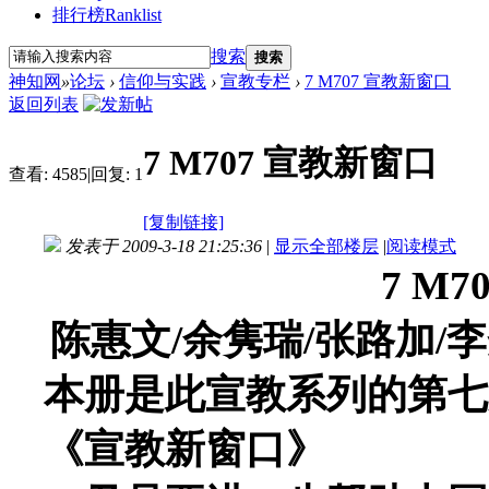
排行榜
Ranklist
搜索
搜索
神知网
»
论坛
›
信仰与实践
›
宣教专栏
›
7 M707 宣教新窗口
返回列表
7 M707 宣教新窗口
查看:
4585
|
回复:
1
[复制链接]
发表于 2009-3-18 21:25:36
|
显示全部楼层
|
阅读模式
7 M
7
陈惠文
/
余隽瑞
/
张路加
/
李
本册是此宣教系列的第七
《宣教新窗口》