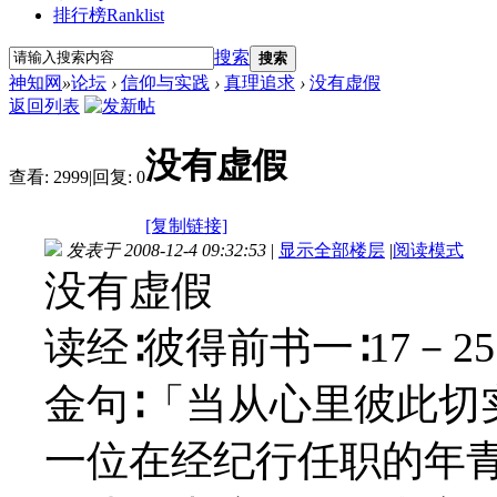
排行榜
Ranklist
搜索
搜索
神知网
»
论坛
›
信仰与实践
›
真理追求
›
没有虚假
返回列表
没有虚假
查看:
2999
|
回复:
0
[复制链接]
发表于 2008-12-4 09:32:53
|
显示全部楼层
|
阅读模式
没有虚假
读经∶彼得前书一∶17－25
金句∶「当从心里彼此切
一位在经纪行任职的年