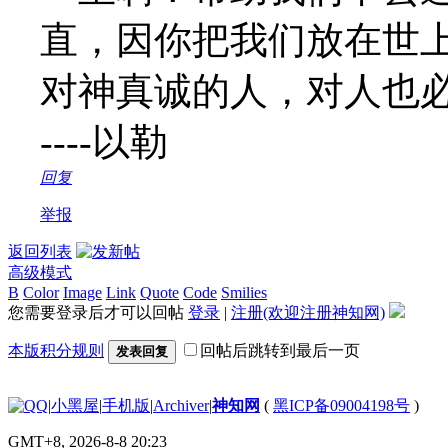
直， 因你把我们放在世
对神真诚的人，对人也
----以勒
回复
举报
返回列表
高级模式
B
Color
Image
Link
Quote
Code
Smilies
您需要登录后才可以回帖
登录
|
注册(欢迎注册神知网)
本版积分规则
回帖后跳转到最后一页
发表回复
|
小黑屋
|
手机版
|
Archiver
|
神知网
(
黑ICP备09004198号
)
GMT+8, 2026-8-8 20:23