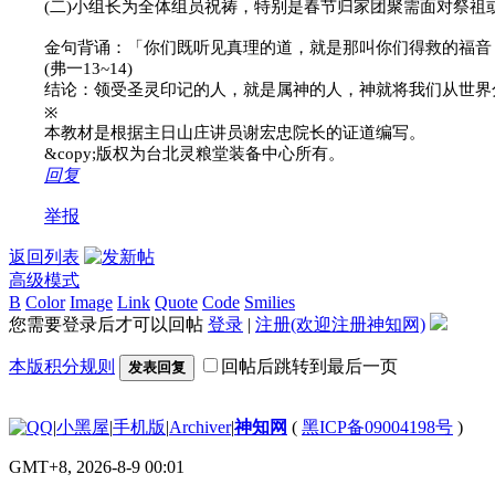
(
二
)
小组长为全体组员祝祷，特别是春节归家团聚需面对祭祖
金句背诵：
「你们既听见真理的道，就是那叫你们得救的福音
(
弗一
13~14)
结论：领受圣灵印记的人，就是属神的人，神就将我们从世界
※
本教材是根据主日山庄讲员谢宏忠院长的证道编写。
&copy;
版权为台北灵粮堂装备中心所有。
回复
举报
返回列表
高级模式
B
Color
Image
Link
Quote
Code
Smilies
您需要登录后才可以回帖
登录
|
注册(欢迎注册神知网)
本版积分规则
回帖后跳转到最后一页
发表回复
|
小黑屋
|
手机版
|
Archiver
|
神知网
(
黑ICP备09004198号
)
GMT+8, 2026-8-9 00:01