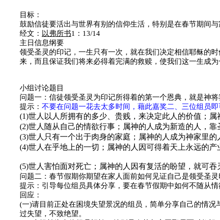
目标：
鼓励信徒要活出与世界有别的信仰生活，特别是在春节期间与
经文：
以弗所书
1
：
13/14
主日信息纲要
领受圣灵的印记，一生只有一次，就在我们决定相信耶稣的时
来，而且保证我们将来必得着完满的救赎，使我们这一生成为
小组讨论题目
问题一
：信徒领受圣灵为印记所得着的第一个恩典，就是神将
提示：
不要在问题一花去太多时间，藉此嘉奖二、三位组员即
(1)
世人以人所拥有的多少、贵贱，来决定此人的价值；属
(2)
世人随从自己的情欲行事；属神的人成为新造的人，靠
(3)
世人只有一个出于肉身的家庭；属神的人成为神家里的
(4)
世人在乎地上的一切；属神的人因可得着天上永远的产
(5)
世人害怕面对死亡；属神的人因有复活的盼望，就可吞
问题二：春节假期你期望在家人面前如何见证自己是领受圣灵
提示：引导每位组员具体分享，要在春节假期中如何不随从情
回应：
(
一
)
请目前正处在困境失望景况的组员，简单分享自己的情况
过失望，不致绝望。