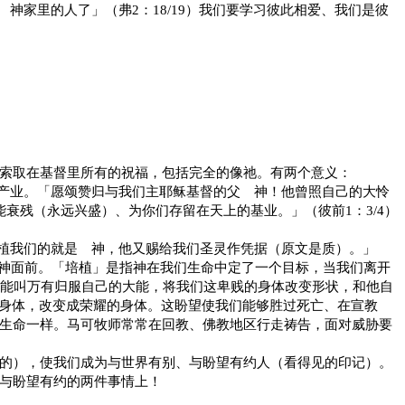
 神家里的人了」（弗
2
：
18/19
）我们要学习彼此相爱、我们是彼
索取在基督里所有的祝福，包括完全的像祂。有两个意义：
产业。「愿颂赞归与我们主耶稣基督的父 神！他曾照自己的大怜
能衰残（永远兴盛）、为你们存留在天上的基业。」（彼前
1
：
3/4
）
植我们的就是 神，他又赐给我们圣灵作凭据（原文是质）。」
神面前。「培植」是指神在我们生命中定了一个目标，当我们离开
能叫万有归服自己的大能，将我们这卑贱的身体改变形状，和他自
身体，改变成荣耀的身体。这盼望使我们能够胜过死亡、在宣教
生命一样。马可牧师常常在回教、佛教地区行走祷告，面对威胁要
的），使我们成为与世界有别、与盼望有约人（看得见的印记）。
与盼望有约的两件事情上！