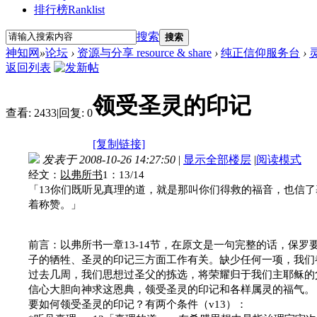
排行榜
Ranklist
搜索
搜索
神知网
»
论坛
›
资源与分享 resource & share
›
纯正信仰服务台
›
返回列表
领受圣灵的印记
查看:
2433
|
回复:
0
[复制链接]
发表于 2008-10-26 14:27:50
|
显示全部楼层
|
阅读模式
经文：
以弗所书
1
：
13/14
「
13
你们既听见真理的道，就是那叫你们得救的福音，也信了
着称赞。」
前言：以弗所书一章
13-14
节，在原文是一句完整的话，保罗
子的牺牲、圣灵的印记三方面工作有关。缺少任何一项，我们
过去几周，我们思想过圣父的拣选，将荣耀归于我们主耶稣的
信心大胆向神求这恩典，领受圣灵的印记和各样属灵的福气。
要如何领受圣灵的印记？有两个条件（
v13
）：