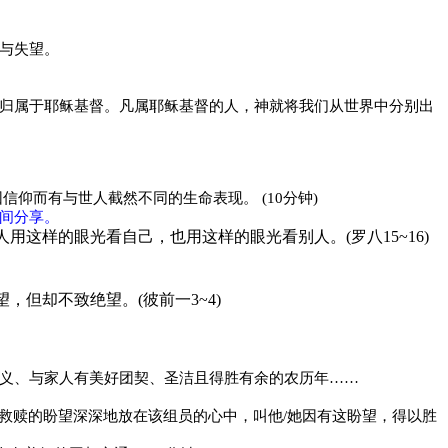
与失望。
归属于耶稣基督。凡属耶稣基督的人，神就将我们从世界中分别出
因信仰而有与世人截然不同的生命表现。
(10
分钟
)
间分享。
人用这样的眼光看自己，也用这样的眼光看别人。
(
罗八
15~16)
望，但却不致绝望。
(
彼前一
3~4)
义、与家人有美好团契、圣洁且得胜有余的农历年……
救赎的盼望深深地放在该组员的心中，叫他
/
她因有这盼望，得以胜