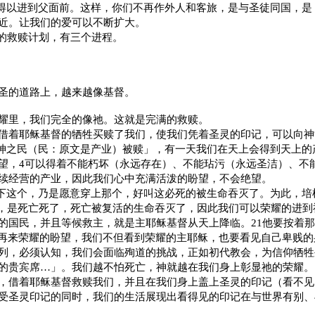
得以进到父面前。这样，你们不再作外人和客旅，是与圣徒同国，是
近。让我们的爱可以不断扩大。
的救赎计划，有三个进程。
圣的道路上，越来越像基督。
耀里，我们完全的像祂。这就是完满的救赎。
借着耶稣基督的牺牲买赎了我们，使我们凭着圣灵的印记，可以向神
神之民（民：原文是产业）被赎」，有一天我们在天上会得到天上的
望，
4
可以得着不能朽坏（永远存在）、不能玷污（永远圣洁）、不
续经营的产业，因此我们心中充满活泼的盼望，不会绝望。
下这个，乃是愿意穿上那个，好叫这必死的被生命吞灭了。为此，培
，是死亡死了，死亡被复活的生命吞灭了，因此我们可以荣耀的进到
的国民，并且等候救主，就是主耶稣基督从天上降临。
21
他要按着那
再来荣耀的盼望，我们不但看到荣耀的主耶稣，也要看见自己卑贱的
列，必须认知，我们会面临殉道的挑战，正如初代教会，为信仰牺牲
的贵宾席
…
」。我们越不怕死亡，神就越在我们身上彰显祂的荣耀。
，借着耶稣基督救赎我们，并且在我们身上盖上圣灵的印记（看不见
受圣灵印记的同时，我们的生活展现出看得见的印记在与世界有别、