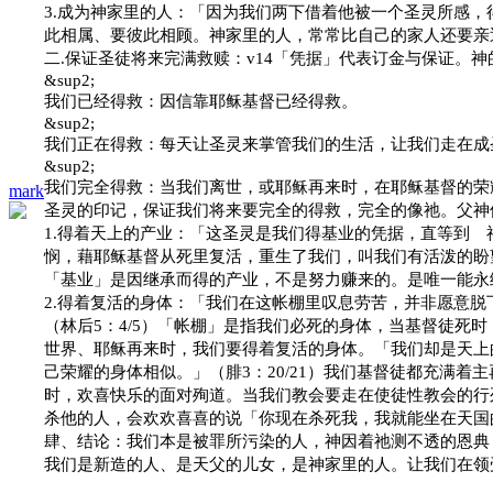
3.
成为神家里的人
：「因为我们两下借着他被一个圣灵所感，
此相属、要彼此相顾。神家里的人，常常比自己的家人还要亲
二
.
保证圣徒将来完满救赎
：
v14
「凭据」代表订金与保证。神
&sup2;
我们已经得救：因信靠耶稣基督已经得救。
&sup2;
我们正在得救：每天让圣灵来掌管我们的生活，让我们走在成
&sup2;
我们完全得救：当我们离世，或耶稣再来时，在耶稣基督的荣
mark
圣灵的印记，保证我们将来要完全的得救，完全的像祂。父神
1.
得着天上的产业
：「这圣灵是我们得基业的凭据，直等到 
悯，藉耶稣基督从死里复活，重生了我们，叫我们有活泼的盼
「基业」是因继承而得的产业，不是努力赚来的。是唯一能永
2.
得着复活的身体
：「我们在这帐棚里叹息劳苦，并非愿意脱
（林后
5
：
4/5
）「帐棚」是指我们必死的身体，当基督徒死时
世界、耶稣再来时，我们要得着复活的身体。「我们却是天上
己荣耀的身体相似。」（腓
3
：
20/21
）我们基督徒都充满着主
时，欢喜快乐的面对殉道。当我们教会要走在使徒性教会的行
杀他的人，会欢欢喜喜的说「你现在杀死我，我就能坐在天国
肆、结论：我们本是被罪所污染的人，神因着祂测不透的恩典
我们是新造的人、是天父的儿女，是神家里的人。让我们在领