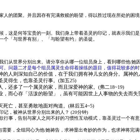
家人的团聚。并且因存有完满救赎的盼望，得以胜过现在所处的困境
候，这是何等宝贵的一刻。我们身上带着圣灵的印记，就表示我们是
一个「与世界有别」、「与盼望有约」的圣徒。
我们从世界分别出来。请分享你从哪一位组员身上，看到哪些他
/
她
可。问题二才是每个组员属灵生命得着操练的题目，值得花较多的时
神的人则深知自己的价值，在于我们拥有神儿女的身分。属神的
圣灵得生，也靠圣灵行事。
(
加五
25)
人，还多了一个属灵的家，而且深爱神的家。
(
弗二
18~19)
业，而心存「活泼的盼望」，虽有可能因世上人事物的失去而失
灭死亡，甚至勇敢地面对殉道。
(
林后五
4~5)
印记，被神从世界分别出来的人？
(20
分钟
)
欲行事，告别与家人之间不好的习惯性互动模式，靠圣灵过一个有意
与需要，全组同心为他
/
她祷告，求神显出奇妙的作为，也求神将完满