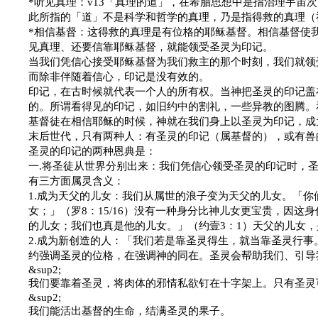
*
听见真理：
v13
「真理的道」，在希腊思想中是指治理宇宙次
此所指的「道」不是科学和哲学的真理，乃是指得救的真理（
*
相信基督
：这得救的真理是有位格的耶稣基督。相信基督使
见真理、还要信靠耶稣基督，就能领受圣灵为印记。
当我们凭信心接受耶稣基督为我们救主的那个时刻，我们就领
而除非伴随着信心，印记是没有效的。
印记，在古时候就代表一个人的所有权。当神把圣灵的印记盖
的。所谓看得见的印记，如旧约中的割礼，一些异教的图腾。
基督徒在相信耶稣的时候，神就在我们身上以圣灵为印记，成
末后世代，只有两种人：有圣灵的印记（属基督的），或有兽
圣灵的印记的两种恩典是：
一
.
将圣徒从世界分别出来
：我们凭信心领受圣灵的印记时，
有三方面属灵含义：
1.
成为天父的儿女
：我们从属世的浪子变为天父的儿女。「你
女；」（罗
8
：
15/16
）没有一种身分比神儿女更宝贵，因这身
的儿女；我们也真是他的儿女。」（约壹
3
：
1
）天父的儿女，
2.
成为新创造的人
：「我们若是靠圣灵得生，就当靠圣灵行事
约强调圣灵的位格，在强调神的同在。圣灵会帮助我们、引导
&sup2;
我们要靠着圣灵，将肉体的邪情私欲钉在十字架上。只有圣灵
&sup2;
我们能活出基督的生命，结满圣灵的果子。