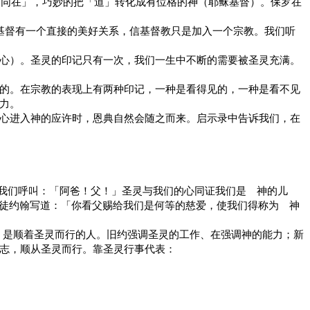
神同在」，巧妙的把「道」转化成有位格的神（耶稣基督）。保罗在
基督有一个直接的美好关系，信基督教只是加入一个宗教。我们听
心）。
圣灵的印记只有一次
，我们一生中不断的需要被圣灵充满。
的。在宗教的表现上有两种印记，一种是看得见的，一种是看不见
力。
心进入神的应许时，恩典自然会随之而来。启示录中告诉我们，在
我们呼叫：「阿爸！父！」圣灵与我们的心同证我们是 神的儿
徒约翰写道：「你看父赐给我们是何等的慈爱，使我们得称为 神
，是顺着圣灵而行的人。旧约强调圣灵的工作、在强调神的能力；新
志，顺从圣灵而行。靠圣灵行事代表：