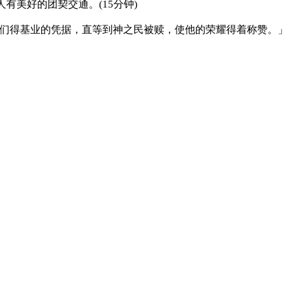
人有美好的团契交通。
(15
分钟
)
们得基业的凭据，直等到神之民被赎，使他的荣耀得着称赞。」