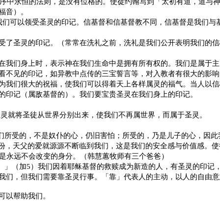
序中永恒的法则，是没有位格的。使徒约翰写到「太初有道，道与
福音）。
我们可以领受圣灵的印记。信基督和信基督教不同，信基督是我们与
受了圣灵的印记。
（常常在洗礼之前，洗礼是我们公开表明我们的信
在我们身上时，表示神在我们生命中是拥有所有权的。我们是属于主
看不见的印记，如异教中点传的三宝誓言等，对入教者有很大的影响
为我们很大的祝福，使我们可以得着天上各样属灵的福气。当人以信
的印记（属敌基督的）。我们要宝贵圣灵在我们身上的印记。
圣灵就将圣徒从世界分别出来，使我们不再属世界，而属于圣灵。
们所受的，不是奴仆的心，仍旧害怕；所受的，乃是儿子的心，因此
份，天父的爱就源源不断临到我们，这是我们的安全感与价值感。使
是永远不会改变的身分。（韩慧蕙牧师有三个爸爸）
。」（加
5
）我们因着耶稣基督的救赎成为新造的人，有圣灵的印记
我们，但我们需要靠圣灵行事。「靠」代表人的主动，以人的自由意
可以帮助我们。