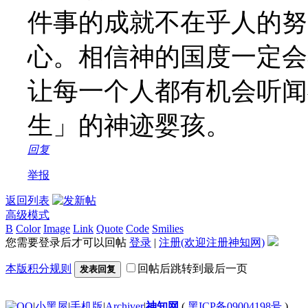
件事的成就不在乎人的努
心。相信神的国度一定会
让每一个人都有机会听闻
生」的神迹婴孩。
回复
举报
返回列表
高级模式
B
Color
Image
Link
Quote
Code
Smilies
您需要登录后才可以回帖
登录
|
注册(欢迎注册神知网)
本版积分规则
回帖后跳转到最后一页
发表回复
|
小黑屋
|
手机版
|
Archiver
|
神知网
(
黑ICP备09004198号
)