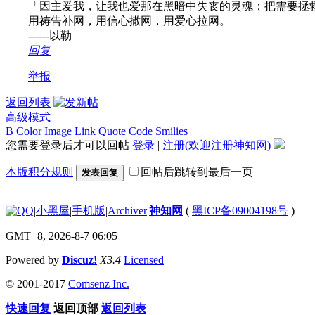
「因主爱我，让我也爱那在黑暗中失丧的灵魂； 把需要拯
用祷告补网，用信心撒网，用爱心拉网。
------以勒
回复
举报
返回列表
高级模式
B
Color
Image
Link
Quote
Code
Smilies
您需要登录后才可以回帖
登录
|
注册(欢迎注册神知网)
本版积分规则
回帖后跳转到最后一页
发表回复
|
小黑屋
|
手机版
|
Archiver
|
神知网
(
黑ICP备09004198号
)
GMT+8, 2026-8-7 06:05
Powered by
Discuz!
X3.4
Licensed
© 2001-2017
Comsenz Inc.
快速回复
返回顶部
返回列表