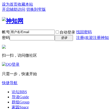
设为首页
收藏本站
开启辅助访问
切换到窄版
帐号
找回密码
自动登录
密码
注册(欢迎注册神知
登录
扫一扫，访问微社区
只需一步，快速开始
快捷导航
论坛
BBS
导读
Guide
群组
Group
家园
Space