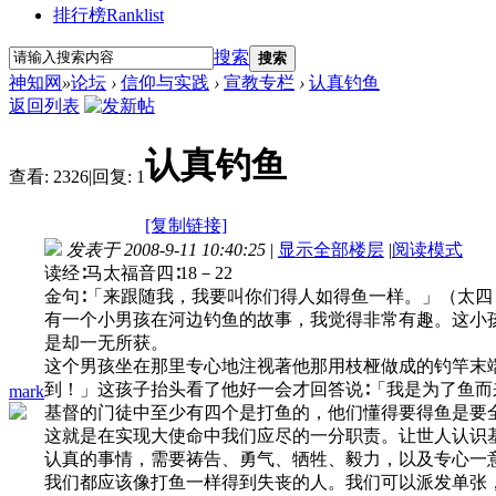
排行榜
Ranklist
搜索
搜索
神知网
»
论坛
›
信仰与实践
›
宣教专栏
›
认真钓鱼
返回列表
认真钓鱼
查看:
2326
|
回复:
1
[复制链接]
发表于 2008-9-11 10:40:25
|
显示全部楼层
|
阅读模式
读经∶马太福音四∶18－22
金句∶「来跟随我，我要叫你们得人如得鱼一样。」 （太四∶
有一个小男孩在河边钓鱼的故事，我觉得非常有趣。这小
是却一无所获。
这个男孩坐在那里专心地注视著他那用枝桠做成的钓竿末
到！」这孩子抬头看了他好一会才回答说∶「我是为了鱼
mark
基督的门徒中至少有四个是打鱼的，他们懂得要得鱼是要
这就是在实现大使命中我们应尽的一分职责。让世人认识
认真的事情，需要祷告、勇气、牺牲、毅力，以及专心一
我们都应该像打鱼一样得到失丧的人。我们可以派发单张