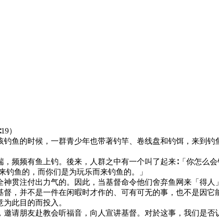
19）
孩钓鱼的时候，一群青少年也带著钓竿、卷线盘和钓饵，来到钓
端，频频有鱼上钓。後来，人群之中有一个叫了起来∶「你怎么
而来钓鱼的，而你们是为玩乐而来钓鱼的。」
全神贯注付出力气的。因此，当基督命令他们舍弃鱼网来「得人
基督，并不是一件在闲暇时才作的、可有可无的事，也不是因它
意为此目的而投入。
，邀请朋友赴教会听福音，向人宣讲基督。对於这事，我们是否