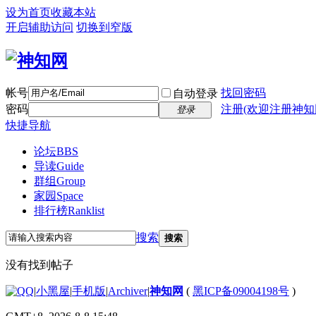
设为首页
收藏本站
开启辅助访问
切换到窄版
帐号
找回密码
自动登录
密码
注册(欢迎注册神知
登录
快捷导航
论坛
BBS
导读
Guide
群组
Group
家园
Space
排行榜
Ranklist
搜索
搜索
没有找到帖子
|
小黑屋
|
手机版
|
Archiver
|
神知网
(
黑ICP备09004198号
)