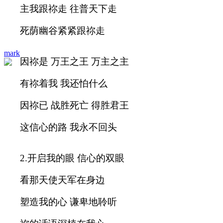
主我跟祢走 往普天下走
死荫幽谷紧紧跟祢走
mark
因祢是 万王之王 万主之主
有祢着我 我还怕什么
因祢已 战胜死亡 得胜君王
这信心的路 我永不回头
2.
开启我的眼 信心的双眼
看那天使天军在身边
塑造我的心 谦卑地聆听