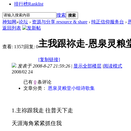
排行榜
Ranklist
搜索
搜索
神知网
»
论坛
›
资源与分享 resource & share
›
纯正信仰服务台
›
返回列表
主我跟祢走-恩泉灵粮
查看:
1357
|
回复:
0
[复制链接]
发表于 2008-8-27 21:59:26
|
显示全部楼层
|
阅读模式
2008/02 24
已有
0
条评论
文章分类：
恩泉灵粮堂小组诗歌集
1.
主祢跟我走 往普天下走
天涯海角紧紧抓住我