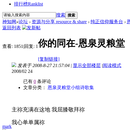
排行榜
Ranklist
搜索
搜索
神知网
»
论坛
›
资源与分享 resource & share
›
纯正信仰服务台
›
返回列表
你的同在-恩泉灵粮堂
查看:
1851
|
回复:
1
[复制链接]
发表于 2008-8-27 21:57:04
|
显示全部楼层
|
阅读模式
2008/02 24
已有
0
条评论
文章分类：
恩泉灵粮堂小组诗歌集
主祢充满在这地 我屈膝敬拜祢
我心单单属祢
mark