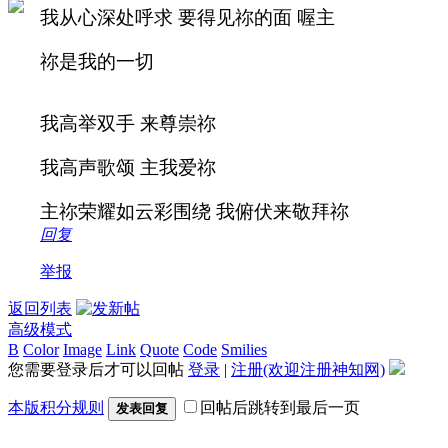
我从心深处呼求 要得见祢的面 喔主
祢是我的一切
我高举双手 来尊崇祢
我高声歌颂 主我爱祢
主祢荣耀如云彩围绕 我俯伏来敬拜祢
回复
举报
返回列表
高级模式
B
Color
Image
Link
Quote
Code
Smilies
您需要登录后才可以回帖
登录
|
注册(欢迎注册神知网)
本版积分规则
回帖后跳转到最后一页
发表回复