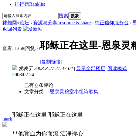
排行榜
Ranklist
搜索
搜索
神知网
»
论坛
›
资源与分享 resource & share
›
纯正信仰服务台
›
返回列表
耶稣正在这里-恩泉灵
查看:
1358
|
回复:
0
[复制链接]
发表于 2008-8-27 21:47:04
|
显示全部楼层
|
阅读模式
2008/02 24
已有
0
条评论
文章分类：
恩泉灵粮堂小组诗歌集
耶稣正在这里 耶稣正在这里
mark
**
他寳血为你而流 洁净祢心