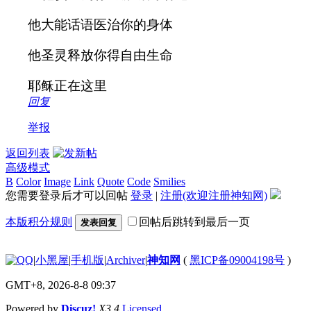
他大能话语医治你的身体
他圣灵释放你得自由生命
耶稣正在这里
回复
举报
返回列表
高级模式
B
Color
Image
Link
Quote
Code
Smilies
您需要登录后才可以回帖
登录
|
注册(欢迎注册神知网)
本版积分规则
回帖后跳转到最后一页
发表回复
|
小黑屋
|
手机版
|
Archiver
|
神知网
(
黑ICP备09004198号
)
GMT+8, 2026-8-8 09:37
Powered by
Discuz!
X3.4
Licensed