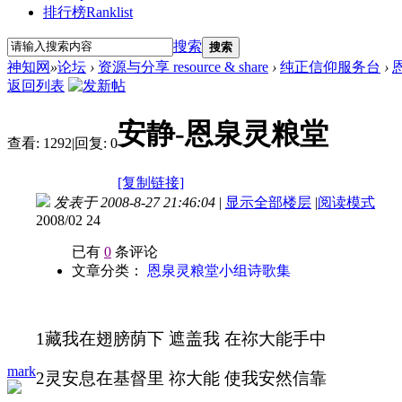
排行榜
Ranklist
搜索
搜索
神知网
»
论坛
›
资源与分享 resource & share
›
纯正信仰服务台
›
返回列表
安静-恩泉灵粮堂
查看:
1292
|
回复:
0
[复制链接]
发表于 2008-8-27 21:46:04
|
显示全部楼层
|
阅读模式
2008/02 24
已有
0
条评论
文章分类：
恩泉灵粮堂小组诗歌集
1
藏我在翅膀荫下 遮盖我 在祢大能手中
mark
2
灵安息在基督里 祢大能 使我安然信靠