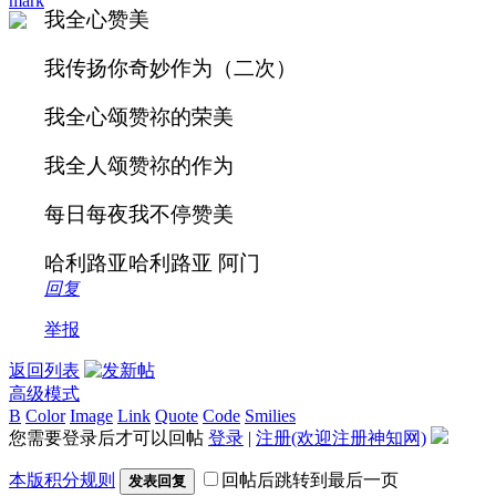
mark
我全心赞美
我传扬你奇妙作为（二次）
我全心颂赞祢的荣美
我全人颂赞祢的作为
每日每夜我不停赞美
哈利路亚哈利路亚 阿门
回复
举报
返回列表
高级模式
B
Color
Image
Link
Quote
Code
Smilies
您需要登录后才可以回帖
登录
|
注册(欢迎注册神知网)
本版积分规则
回帖后跳转到最后一页
发表回复