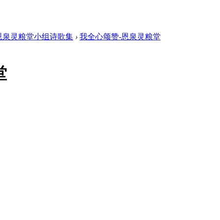
恩泉灵粮堂小组诗歌集
›
我全心颂赞-恩泉灵粮堂
堂