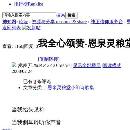
排行榜
Ranklist
搜索
搜索
神知网
»
论坛
›
资源与分享 resource & share
›
纯正信仰服务台
›
返回列表
我全心颂赞-恩泉灵粮
查看:
1166
|
回复:
0
[复制链接]
发表于 2008-8-27 21:39:56
|
显示全部楼层
|
阅读模式
2008/02 24
已有
0
条评论
文章分类：
恩泉灵粮堂小组诗歌集
当我抬头见祢
当我侧耳聆听你声音