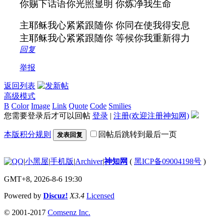
你赐下话语你光照显明 你炼净我生命
主耶稣我心紧紧跟随你 你同在使我得安息
主耶稣我心紧紧跟随你 等候你我重新得力
回复
举报
返回列表
高级模式
B
Color
Image
Link
Quote
Code
Smilies
您需要登录后才可以回帖
登录
|
注册(欢迎注册神知网)
本版积分规则
回帖后跳转到最后一页
发表回复
|
小黑屋
|
手机版
|
Archiver
|
神知网
(
黑ICP备09004198号
)
GMT+8, 2026-8-6 19:30
Powered by
Discuz!
X3.4
Licensed
© 2001-2017
Comsenz Inc.