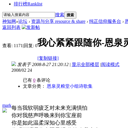
排行榜
Ranklist
搜索
搜索
神知网
»
论坛
›
资源与分享 resource & share
›
纯正信仰服务台
›
返回列表
我心紧紧跟随你-恩泉
查看:
1171
|
回复:
0
[复制链接]
发表于 2008-8-27 21:20:12
|
显示全部楼层
|
阅读模式
2008/02 24
已有
0
条评论
文章分类：
恩泉灵粮堂小组诗歌集
mark
每当我软弱疲乏对未来充满惧怕
你对我慈声呼唤来到你宝座前
你是如此温柔深知心里感受