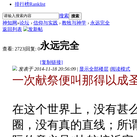
排行榜
Ranklist
搜索
搜索
神知网
»
论坛
›
信仰与实践
›
教牧与神学
›
永远完全
返回列表
永远完全
查看:
2723
|
回复:
0
[复制链接]
发表于 2014-11-18 20:56:09
|
显示全部楼层
|
阅读模式
一次献祭便叫那得以成圣
在这个世界上，没有甚
圈，没有真的直线；所