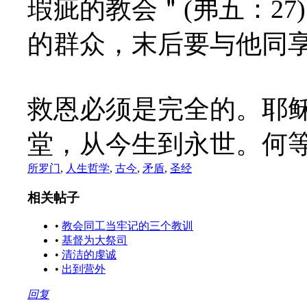
瑕疵的教会＂(弗五：2
的群众，末后要与他同
救恩必须是完全的。耶
堂，从今生到永世。何
所罗门
,
人生哲学
,
古今
,
矛盾
,
圣经
相关帖子
•
教会同工当牢记的三个教训
•
基督为大祭司
•
清洁的虔诚
•
出到营外
回复