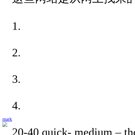
1.
2.
3.
4.
mark
20-40 quick- medium – thor