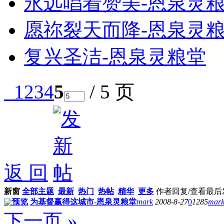
永远唱着赞美-恩泉灵
愿祢裂天而降-恩泉灵
复兴圣洁-恩泉灵粮堂
1
2
3
4
5
/ 5 页
返 回
新窗
全部主题
最新
热门
热帖
精华
更多
作者
回复/查看
最后
预览
为基督赢得这城市-恩泉灵粮堂
mark
2008-8-27
0
1285
mar
下一页 »