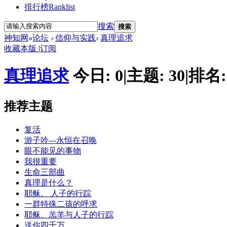
排行榜
Ranklist
搜索
搜索
神知网
»
论坛
›
信仰与实践
›
真理追求
收藏本版
|
订阅
真理追求
今日:
0
|
主题:
30
|
排名
推荐主题
复活
游子吟---永恒在召唤
眼不能见的事物
我很重要
生命三部曲
真理是什么？
耶稣、 人子的行踪
一群特殊二孩的呼求
耶稣、羔羊与人子的行踪
送你四千万