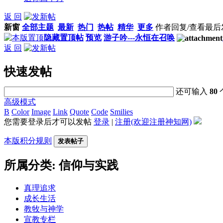
返 回
新窗
全部主题
最新
热门
热帖
精华
更多
作者
回复/查看
最后
隐藏置顶帖
预览
游子吟---永恒在召唤
返 回
快速发帖
还可输入
80
高级模式
B
Color
Image
Link
Quote
Code
Smilies
您需要登录后才可以发帖
登录
|
注册(欢迎注册神知网)
本版积分规则
发表帖子
所属分类: 信仰与实践
真理追求
成长生活
教牧与神学
宣教专栏