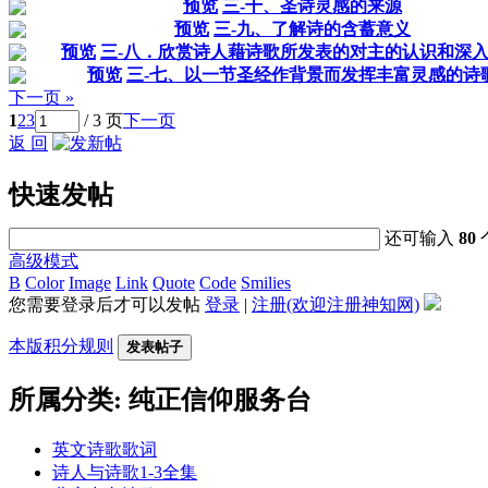
预览
三-十、圣诗灵感的来源
预览
三-九、了解诗的含蓄意义
预览
三-八．欣赏诗人藉诗歌所发表的对主的认识和深
预览
三-七、以一节圣经作背景而发挥丰富灵感的诗
下一页 »
1
2
3
/ 3 页
下一页
返 回
快速发帖
还可输入
80
高级模式
B
Color
Image
Link
Quote
Code
Smilies
您需要登录后才可以发帖
登录
|
注册(欢迎注册神知网)
本版积分规则
发表帖子
所属分类: 纯正信仰服务台
英文诗歌歌词
诗人与诗歌1-3全集