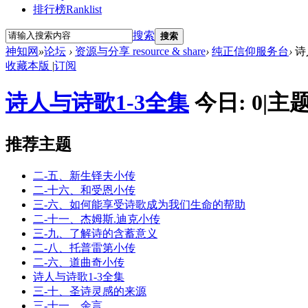
排行榜
Ranklist
搜索
搜索
神知网
»
论坛
›
资源与分享 resource & share
›
纯正信仰服务台
›
诗
收藏本版
|
订阅
诗人与诗歌1-3全集
今日:
0
|
主题
推荐主题
二-五、新生铎夫小传
二-十六、和受恩小传
三-六、如何能享受诗歌成为我们生命的帮助
二-十一、杰姆斯.迪克小传
三-九、了解诗的含蓄意义
二-八、托普雷第小传
二-六、道曲奇小传
诗人与诗歌1-3全集
三-十、圣诗灵感的来源
三-十一．余言