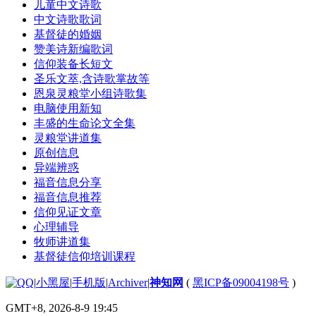
儿童中文诗歌
中文诗歌歌词
基督徒的婚姻
赞美诗新编歌词
信仰装备长短文
圣乐文萃,含诗歌掌故等
恩泉灵粮堂小组诗歌集
电脑使用新知
丰盛的生命论文全集
灵粮堂讲道集
原创信息
异端辨惑
福音信息分享
福音信息推荐
信仰见证文章
心理辅导
牧师讲道集
基督徒信仰培训课程
|
小黑屋
|
手机版
|
Archiver
|
神知网
(
黑ICP备09004198号
)
GMT+8, 2026-8-9 19:45