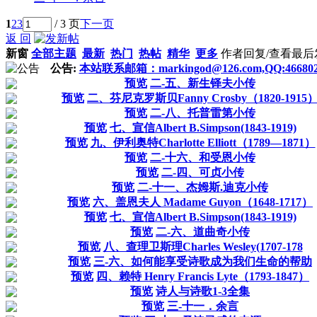
1
2
3
/ 3 页
下一页
返 回
新窗
全部主题
最新
热门
热帖
精华
更多
作者
回复/查看
最后
公告:
本站联系邮箱：markingod@126.com,QQ:466802
预览
二-五、新生铎夫小传
预览
二、芬尼克罗斯贝Fanny Crosby（1820-1915
预览
二-八、托普雷第小传
预览
七、宣信Albert B.Simpson(1843-1919)
预览
九、伊利奥特Charlotte Elliott（1789—1871）
预览
二-十六、和受恩小传
预览
二-四、可贞小传
预览
二-十一、杰姆斯.迪克小传
预览
六、盖恩夫人 Madame Guyon（1648-1717）
预览
七、宣信Albert B.Simpson(1843-1919)
预览
二-六、道曲奇小传
预览
八、查理卫斯理Charles Wesley(1707-178
预览
三-六、如何能享受诗歌成为我们生命的帮助
预览
四、赖特 Henry Francis Lyte（1793-1847）
预览
诗人与诗歌1-3全集
预览
三-十一．余言