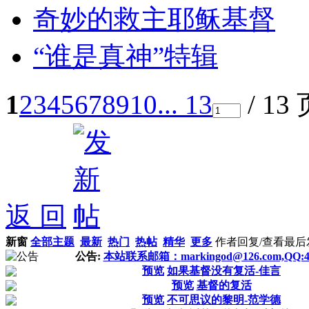
奇妙的救主耶稣基督
“谁是真神”特辑
1
2
3
4
5
6
7
8
9
10
... 13
/ 13
返 回
新窗
全部主题
最新
热门
热帖
精华
更多
作者
回复/查看
最后
公告:
本站联系邮箱：markingod@126.com,QQ:46
预览
如果基督没有复活-佳言
预览
基督的复活
预览
不可思议的黎明-范学德