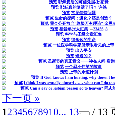
预览
耶稣复活的可信凭据-孙拓锋
预览
耶稣真的复活了吗？-许鸽
预览
常见信仰问题
预览
生命的探问：进化？还是创造？
预览
霍金公开放弃“终极万有理论”-金恩
预览
福音单张大汇集
...
2
3
4
5
6
..
8
预览
科学与圣经文章汇集
预览
得永远的生命
预览
一位医学科学家所亲眼看见的上帝
预览
出入平安
预览
谁造的？
预览
圣诞节的真正意义——神在人间-唐崇
预览
一个忍不住笑的故事
预览
上帝的永恒计划
预览
If God knows I am hurting, why doesn't h
预览
I think I was sexually abused …… what can I do to 
预览
Can a gay or lesbian person go to heave
下一页 »
1
2
3
4
5
6
7
8
9
10
... 13
/ 13