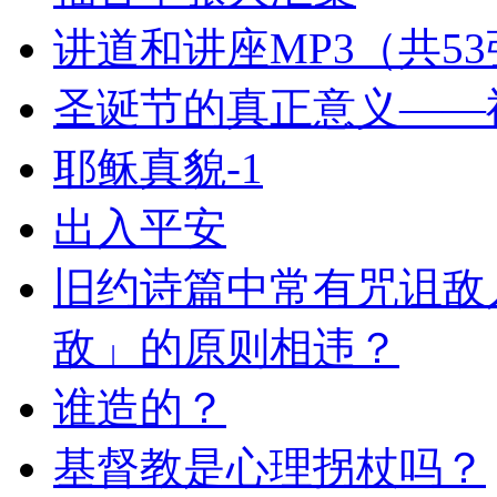
讲道和讲座MP3（共5
圣诞节的真正意义——
耶稣真貌-1
出入平安
旧约诗篇中常有咒诅敌
敌」的原则相违？
谁造的？
基督教是心理拐杖吗？