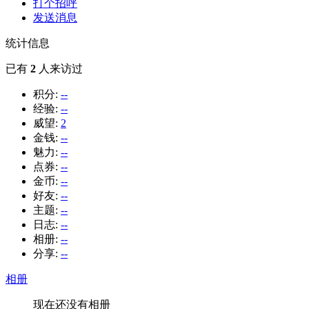
打个招呼
发送消息
统计信息
已有
2
人来访过
积分:
--
经验:
--
威望:
2
金钱:
--
魅力:
--
点券:
--
金币:
--
好友:
--
主题:
--
日志:
--
相册:
--
分享:
--
相册
现在还没有相册