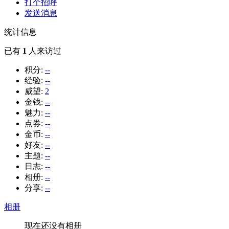
打个招呼
发送消息
统计信息
已有
1
人来访过
积分:
--
经验:
--
威望:
2
金钱:
--
魅力:
--
点券:
--
金币:
--
好友:
--
主题:
--
日志:
--
相册:
--
分享:
--
相册
现在还没有相册