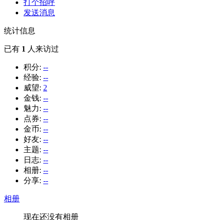
打个招呼
发送消息
统计信息
已有
1
人来访过
积分:
--
经验:
--
威望:
2
金钱:
--
魅力:
--
点券:
--
金币:
--
好友:
--
主题:
--
日志:
--
相册:
--
分享:
--
相册
现在还没有相册