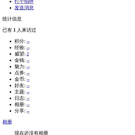
打个招呼
发送消息
统计信息
已有
1
人来访过
积分:
--
经验:
--
威望:
2
金钱:
--
魅力:
--
点券:
--
金币:
--
好友:
--
主题:
--
日志:
--
相册:
--
分享:
--
相册
现在还没有相册